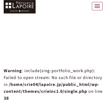
ラポワール
Toggle
naviga
Warning
: include(sing-portfolio_work.php):
Failed to open stream: No such file or directory
in
/home/crie04/lapoire.jp/public_html/wp-
content/themes/crieinc1.0/single.php
on line
38