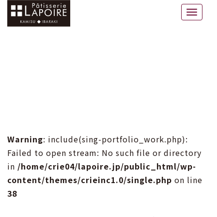
ラポワール
Toggle
naviga
Warning
: include(sing-portfolio_work.php):
Failed to open stream: No such file or directory
in
/home/crie04/lapoire.jp/public_html/wp-
content/themes/crieinc1.0/single.php
on line
38