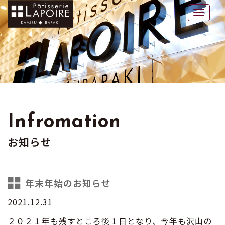
ラポワール
Toggle
naviga
Infromation
お知らせ
年末年始のお知らせ
2021.12.31
２０２１年も残すところ後１日となり、今年も沢山の