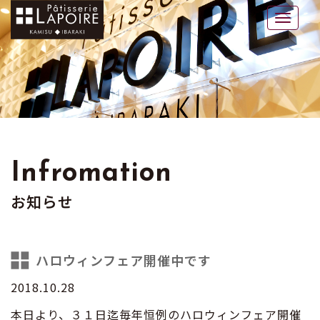
ラポワール
Toggle
naviga
Infromation
お知らせ
ハロウィンフェア開催中です
2018.10.28
本日より、３１日迄毎年恒例のハロウィンフェア開催