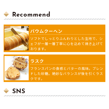
Recommend
バウムクーヘン
ソフトでしっとりふんわりとした生地で、シ
ェフが一層一層丁寧に心を込めて焼き上げて
おります。
ラスク
フランスパンの食感とバターの風味。ブレン
ドした砂糖。絶妙なバランスが後を引くラス
クです。
SNS