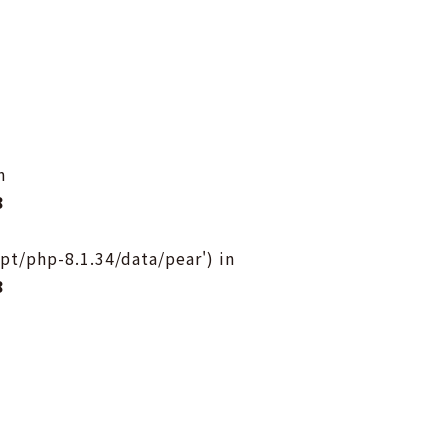
n
8
opt/php-8.1.34/data/pear') in
8