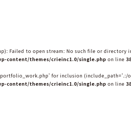
p): Failed to open stream: No such file or directory i
wp-content/themes/crieinc1.0/single.php
on line
3
g-portfolio_work.php' for inclusion (include_path='.:/
wp-content/themes/crieinc1.0/single.php
on line
3