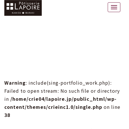
ラポワール
Toggle
naviga
Warning
: include(sing-portfolio_work.php):
Failed to open stream: No such file or directory
in
/home/crie04/lapoire.jp/public_html/wp-
content/themes/crieinc1.0/single.php
on line
38